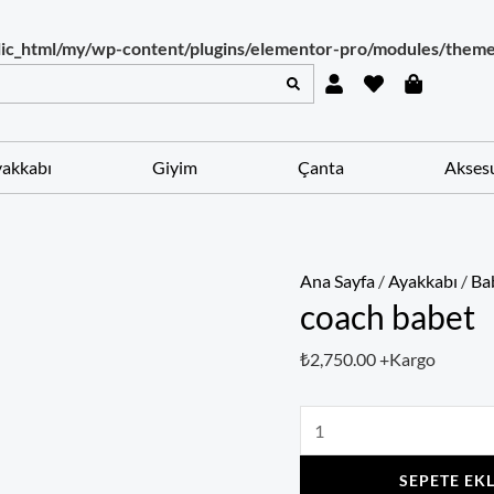
ic_html/my/wp-content/plugins/elementor-pro/modules/theme-
ARA
U
H
S
coach
s
e
h
babet
e
a
o
r
r
p
adet
t
p
akkabı
Giyim
Çanta
Akses
i
n
g
-
b
a
Ana Sayfa
/
Ayakkabı
/
Ba
g
coach babet
₺
2,750.00
+Kargo
SEPETE EK