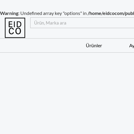
İçeriğe
atla
Warning
: Undefined array key "options" in
/home/eidcocom/publ
Ara
Ürünler
Ay