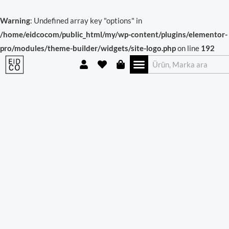
İçeriğe
atla
Warning
: Undefined array key "options" in
/home/eidcocom/public_html/my/wp-content/plugins/elementor-
pro/modules/theme-builder/widgets/site-logo.php
on line
192
U
H
S
Ürün
Ara
Menü
s
e
h
adet
e
a
o
r
r
p
t
p
i
n
g
-
b
a
g