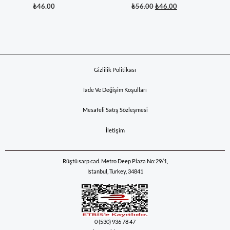
₺
46.00
₺
56.00
₺
46.00
Gizlilik Politikası
İade Ve Değişim Koşulları
Mesafeli Satış Sözleşmesi
İletişim
Rüştü sarp cad. Metro Deep Plaza No:29/1,
Istanbul, Turkey, 34841
0 (530) 936 78 47