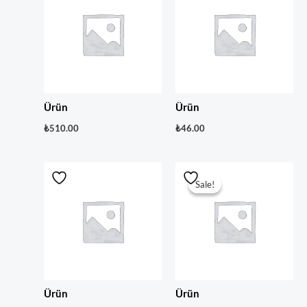
Ürün
Ürün
₺
510.00
₺
46.00
Orijinal
Şu
fiyat:
andaki
Sale!
Sale!
₺56.00.
fiyat:
₺46.00.
Ürün
Ürün