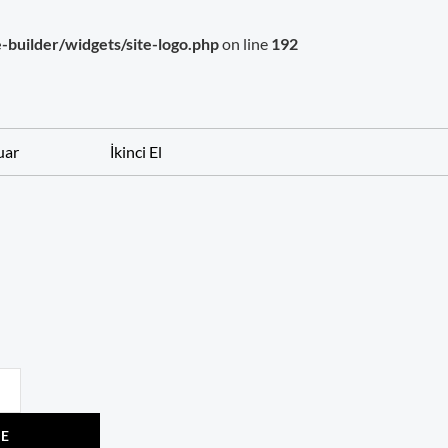
builder/widgets/site-logo.php
on line
192
uar
İkinci El
LE