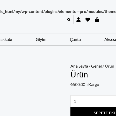
ic_html/my/wp-content/plugins/elementor-pro/modules/theme-
ARA
U
H
S
Ürün
s
e
h
adet
e
a
o
r
r
p
t
p
akkabı
Giyim
Çanta
Akses
i
n
g
-
b
a
Ana Sayfa
/
Genel
/ Ürün
g
Ürün
₺
500.00
+Kargo
SEPETE EK