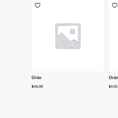
Ürün
Ürü
₺
46.00
₺
510