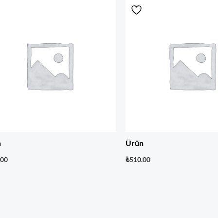
n
Ürün
.00
₺
510.00