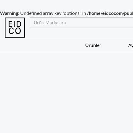
İçeriğe
atla
Warning
: Undefined array key "options" in
/home/eidcocom/publ
Ara
Ürünler
Ay